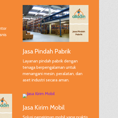
ntor
snis
Jasa Pindah Pabrik
Layanan pindah pabrik dengan
tenaga berpengalaman untuk
menangani mesin, peralatan, dan
aset industri secara aman.
Jasa Kirim Mobil
Solusi pengiriman mobil yang praktis