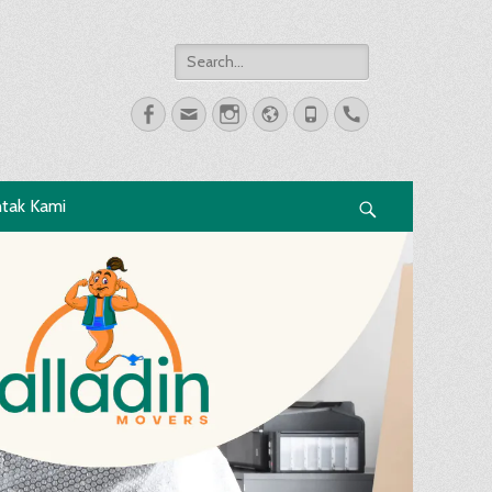
Search
for:
Facebook
Email
Instagram
Website
Phone
Handset
tak Kami
Search