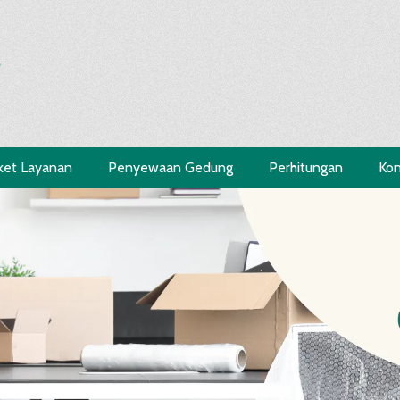
s
ket Layanan
Penyewaan Gedung
Perhitungan
Kon