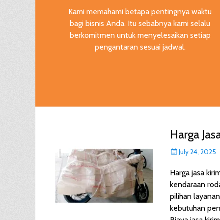
Kami memahami betapa pentingnya waktu
bagi bisnis Anda. Itu sebabnya kami selalu
berkomitmen untuk menyelesaikan setiap
pengantaran sesuai jadwal.
Harga Jas
Posted
July 24, 2025
on
Harga jasa kiri
kendaraan rod
pilihan layan
kebutuhan peng
Biaya jasa kir