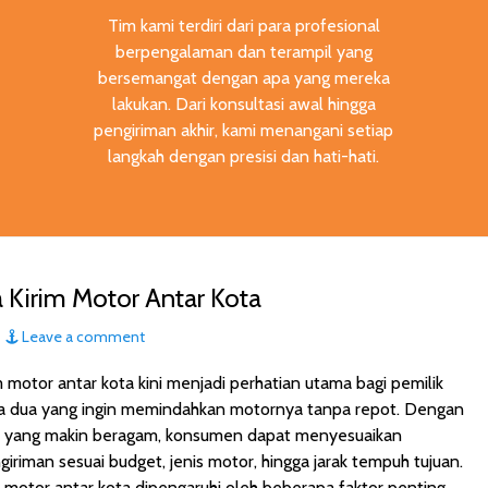
Tim kami terdiri dari para profesional
berpengalaman dan terampil yang
bersemangat dengan apa yang mereka
lakukan. Dari konsultasi awal hingga
pengiriman akhir, kami menangani setiap
langkah dengan presisi dan hati-hati.
a Kirim Motor Antar Kota
Leave a comment
m motor antar kota kini menjadi perhatian utama bagi pemilik
a dua yang ingin memindahkan motornya tanpa repot. Dengan
an yang makin beragam, konsumen dapat menyesuaikan
iriman sesuai budget, jenis motor, hingga jarak tempuh tujuan.
im motor antar kota dipengaruhi oleh beberapa faktor penting,