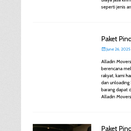
seperti jenis 
Paket Pin
Posted
June 26, 2025
on
Alladin Mover
berencana mel
rakyat, kami 
dan unloading 
barang dapat d
Alladin Mover
Paket Pi