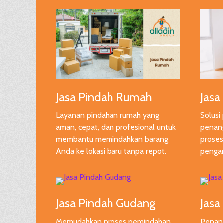
Jasa Pindah Rumah
Jasa
Layanan pindahan rumah yang
Solusi
aman, cepat, dan profesional untuk
penang
membantu memindahkan barang
proses
Anda ke lokasi baru tanpa repot.
pengan
Jasa Pindah Gudang
Jasa
Memudahkan proses pemindahan
Penan