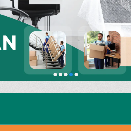
•
•
•
•
•