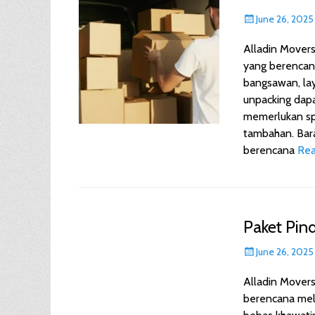
Posted
June 26, 2025
on
Alladin Mover
yang berencana
bangsawan, lay
unpacking dapa
memerlukan spe
tambahan. Bara
berencana
Rea
Paket Pin
Posted
June 26, 2025
on
Alladin Mover
berencana mel